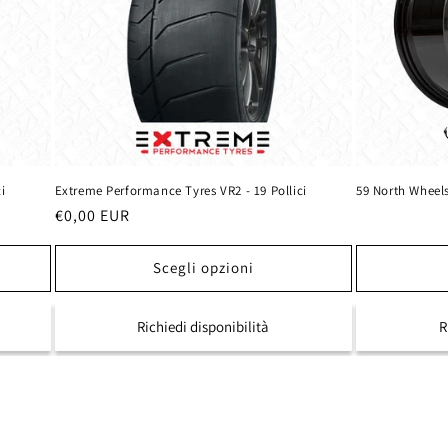
i
Extreme Performance Tyres VR2 - 19 Pollici
59 North Wheel
Prezzo
€0,00 EUR
di
listino
Scegli opzioni
Richiedi disponibilità
R