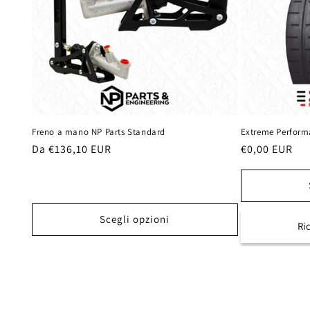
Freno a mano NP Parts Standard
Extreme Performa
Prezzo
Da €136,10 EUR
Prezzo
€0,00 EUR
di
di
listino
listino
Scegli opzioni
Ri