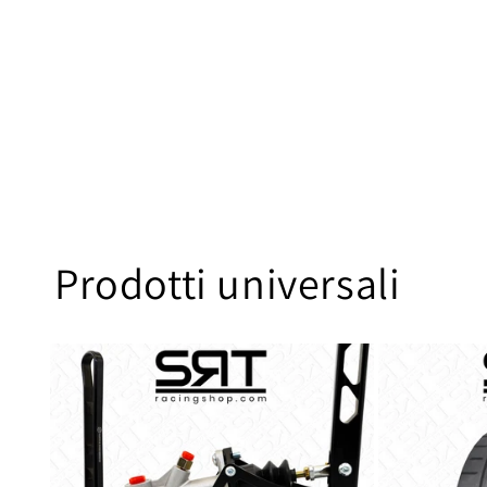
i
o
n
e
:
Prodotti universali