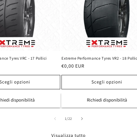
nce Tyres VRC - 17 Pollici
Extreme Performance Tyres VR2 - 18 Pollic
Prezzo
€0,00 EUR
di
listino
Scegli opzioni
Scegli opzioni
chiedi disponibilità
Richiedi disponibilità
su
1
/
22
Visualizza tutto