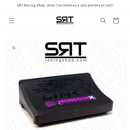
Vai
SRT Racing Shop, dove l'eccellenza è alla portata di tutti
direttamente
ai contenuti
Carrello
Passa alle
informazioni
sul prodotto