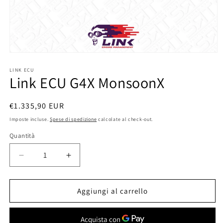
Apri
contenuti
multimediali
LINK ECU
Link ECU G4X MonsoonX
1
in
finestra
modale
Prezzo
€1.335,90 EUR
di
Imposte incluse.
Spese di spedizione
calcolate al check-out.
listino
Quantità
Diminuisci
Aumenta
quantità
quantità
per
per
Link
Link
Aggiungi al carrello
ECU
ECU
G4X
G4X
MonsoonX
MonsoonX